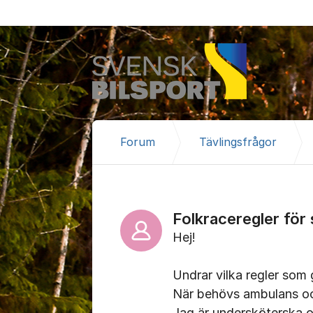
Hoppa till innehåll
Forum
Tävlingsfrågor
Folkraceregler för
Hej!
Undrar vilka regler som g
När behövs ambulans oc
Jag är undersköterska o