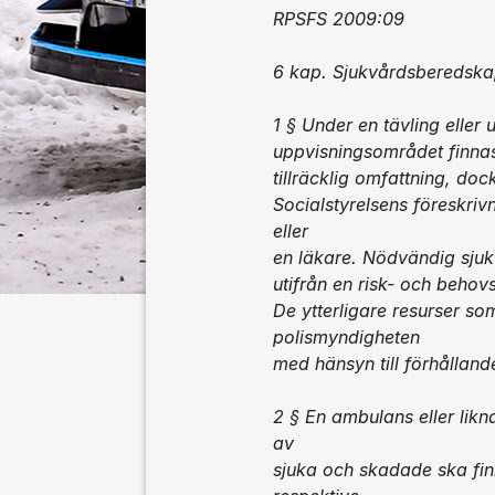
RPSFS 2009:09
6 kap. Sjukvårdsberedsk
1 § Under en tävling eller
uppvisningsområdet finnas
tillräcklig omfattning, do
Socialstyrelsens föreskriv
eller
en läkare. Nödvändig sjuk
utifrån en risk- och behov
De ytterligare resurser s
polismyndigheten
med hänsyn till förhållande
2 § En ambulans eller likn
av
sjuka och skadade ska fin