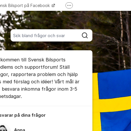
nsk Bilsport på Facebook
Fler supportlänkar
LoTs - Tävling/Licensverktyg
Sök bland alla inlägg
Sök
umet
lkommen till Svensk Bilsports
te kommentaren
dlems och supportforum! Ställ
ågor, rapportera problem och hjälp
s med förslag och idéer! Vårt mål är
ällningar för inlägg/kommentar
t besvara inkomna frågor inom 3-5
betsdagar.
 svarar på dina frågor
Anna