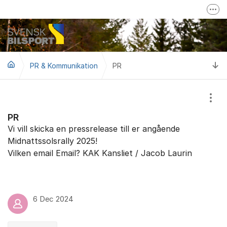
Hoppa till innehåll
Fler
Mer om Svensk Bilsport
Svensk Bilsport på Facebook
Ti
PR & Kommunikation
PR
LoTs - Tävling/Licensverktyg
Visa
PR
Vi vill skicka en pressrelease till er angående
Midnattssolsrally 2025!
Vilken email Email? KAK Kansliet / Jacob Laurin
6 Dec 2024