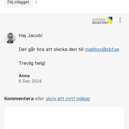
Följ inlägget
1
Kommentarer
Visa
Hej Jacob!
Det går bra att skicka den till
mailbox@sbf.se
Trevlig helg!
Anna
6 Dec 2024
Kommentera
eller
skriv ett nytt inlägg
Kommentar *