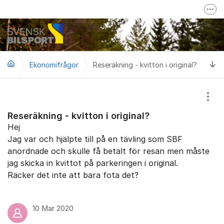
Hoppa till innehåll
Fler
Mer om Svensk Bilsport
Svensk Bilsport på Facebook
Ti
Ekonomifrågor
Reseräkning - kvitton i original?
LoTs - Tävling/Licensverktyg
Visa
Reseräkning - kvitton i original?
Hej
Jag var och hjälpte till på en tävling som SBF
anordnade och skulle få betalt för resan men måste
jag skicka in kvittot på parkeringen i original.
Räcker det inte att bara fota det?
10 Mar 2020