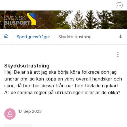
Hoppa till innehåll
Fler
Mer om Svensk Bilsport
Svensk Bilsport på Facebook
Ti
Sportgrensfrågor
Skyddsutrustning
LoTs - Tävling/Licensverktyg
Visa
Skyddsutrustning
Hej! De är så att jag ska börja köra folkrace och jag
undrar om jag kan köpa en väns overall handskar och
skor, då hon har dessa från när hon tävlade i gokart.
Är de samma regler på utrustningen eller är de olika?
17 Sep 2023