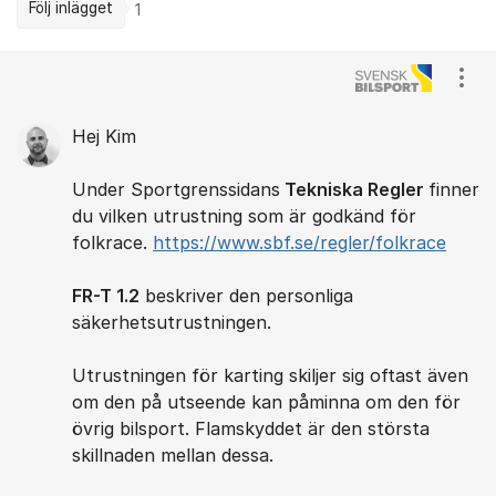
Följ inlägget
1
Kommentarer
Visa
Hej Kim
Under Sportgrenssidans
Tekniska Regler
finner
du vilken utrustning som är godkänd för
folkrace.
https://www.sbf.se/regler/folkrace
FR-T 1.2
beskriver den personliga
säkerhetsutrustningen.
Utrustningen för karting skiljer sig oftast även
om den på utseende kan påminna om den för
övrig bilsport. Flamskyddet är den största
skillnaden mellan dessa.