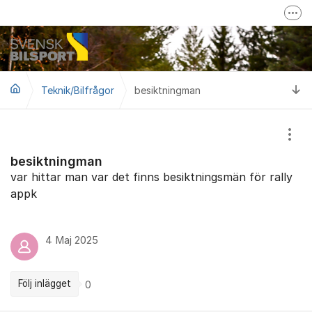
Hoppa till innehåll
Fler
Mer om Svensk Bilsport
Svensk Bilsport på Facebook
Ti
Teknik/Bilfrågor
besiktningman
LoTs - Tävling/Licensverktyg
Visa
besiktningman
var hittar man var det finns besiktningsmän för rally
appk
4 Maj 2025
Följ inlägget
0