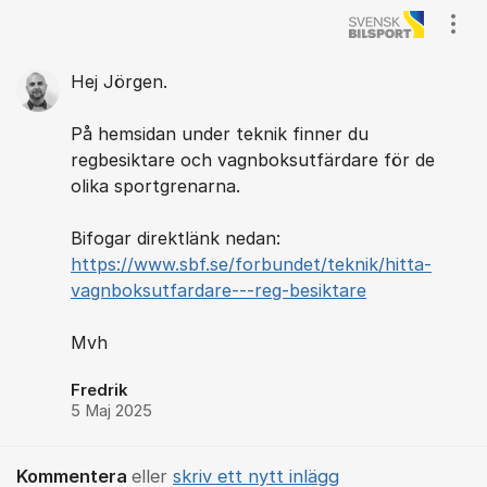
Kommentarer
Visa
Hej Jörgen.
På hemsidan under teknik finner du
regbesiktare och vagnboksutfärdare för de
olika sportgrenarna.
Bifogar direktlänk nedan:
https://www.sbf.se/forbundet/teknik/hitta-
vagnboksutfardare---reg-besiktare
Mvh
Fredrik
5 Maj 2025
Kommentera
eller
skriv ett nytt inlägg