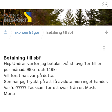
Hoppa till innehåll
Fler
Mer om Svensk Bilsport
Svensk Bilsport på Facebook
Ti
Ekonomifrågor
Betalning till sbf
LoTs - Tävling/Licensverktyg
Visa
Betalning till sbf
Hej. Undrar varför jag betalar två st. avgifter till er
per månad. 99kr och 149kr
Vill först ha svar på detta.
Sen har jag tryckt på att få avsluta men inget händer.
Varför????? Tacksam för ett svar från er. M.v.h.
Mona