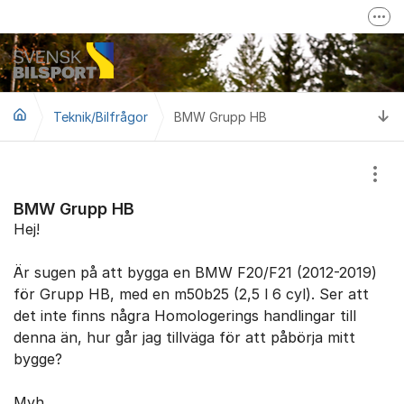
Hoppa till innehåll
Fler
Mer om Svensk Bilsport
Svensk Bilsport på Facebook
Ti
Teknik/Bilfrågor
BMW Grupp HB
LoTs - Tävling/Licensverktyg
Visa
BMW Grupp HB
Hej!
Är sugen på att bygga en BMW F20/F21 (2012-2019)
för Grupp HB, med en m50b25 (2,5 l 6 cyl). Ser att
det inte finns några Homologerings handlingar till
denna än, hur går jag tillväga för att påbörja mitt
bygge?
Mvh