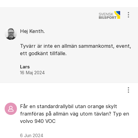
Visa
Hej Kenth.
Tyvärr är inte en allmän sammankomst, event,
ett godkänt tillfälle.
Lars
16 Maj 2024
Visa
Får en standardrallybil utan orange skylt
framföras på allmän väg utom tävlan? Typ en
volvo 940 VOC
6 Jun 2024