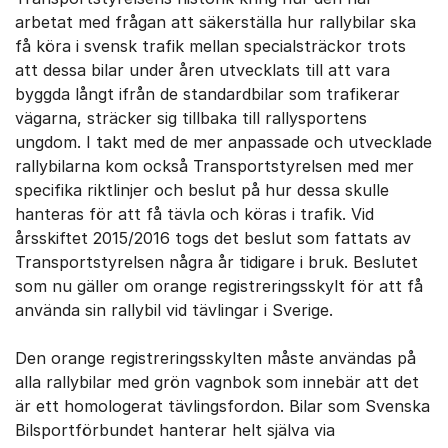
arbetat med frågan att säkerställa hur rallybilar ska
få köra i svensk trafik mellan specialsträckor trots
att dessa bilar under åren utvecklats till att vara
byggda långt ifrån de standardbilar som trafikerar
vägarna, sträcker sig tillbaka till rallysportens
ungdom. I takt med de mer anpassade och utvecklade
rallybilarna kom också Transportstyrelsen med mer
specifika riktlinjer och beslut på hur dessa skulle
hanteras för att få tävla och köras i trafik. Vid
årsskiftet 2015/2016 togs det beslut som fattats av
Transportstyrelsen några år tidigare i bruk. Beslutet
som nu gäller om orange registreringsskylt för att få
använda sin rallybil vid tävlingar i Sverige.
Den orange registreringsskylten måste användas på
alla rallybilar med grön vagnbok som innebär att det
är ett homologerat tävlingsfordon. Bilar som Svenska
Bilsportförbundet hanterar helt själva via