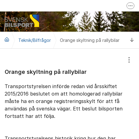
Hoppa till innehåll
Fler
Mer om Svensk Bilsport
Svensk Bilsport på Facebook
Ti
Teknik/Bilfrågor
Orange skyltning på rallybilar
LoTs - Tävling/Licensverktyg
Visa
Orange skyltning på rallybilar
Transportstyrelsen införde redan vid årsskiftet
2015/2016 beslutet om att homologerad rallybilar
måste ha en orange registreringsskylt för att få
användas på svenska vägar. Ett beslut bilsporten
fortsatt har att följa.
Transportstyrelsens historik kring hur den har