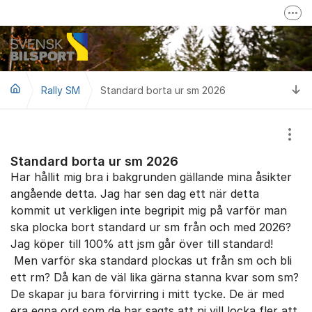
Hoppa till innehåll
Fler
Mer om Svensk Bilsport
Svensk Bilsport på Facebook
Ti
Rally SM
Standard borta ur sm 2026
LoTs - Tävling/Licensverktyg
Visa
Standard borta ur sm 2026
Har hållit mig bra i bakgrunden gällande mina åsikter
angående detta. Jag har sen dag ett när detta
kommit ut verkligen inte begripit mig på varför man
ska plocka bort standard ur sm från och med 2026?
Jag köper till 100% att jsm går över till standard!
Men varför ska standard plockas ut från sm och bli
ett rm? Då kan de väl lika gärna stanna kvar som sm?
De skapar ju bara förvirring i mitt tycke. De är med
era egna ord som de har sagts att ni vill locka fler att