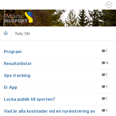
Hoppa till innehåll
Fler
Mer om Svensk Bilsport
Svensk Bilsport på Facebook
Rally SM
LoTs - Tävling/Licensverktyg
Rally SM
Program
1
Resultatlistor
4
Gps tracking
1
Er App
1
Locka publik till sporten?
1
Vad är alla kostnader vid en nyreistrering av
1